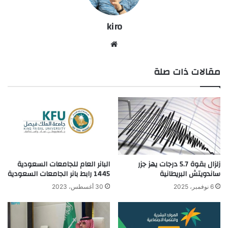
kiro
موق
ع
مقالات ذات صلة
الوي
ب
البانر العام للجامعات السعودية
زلزال بقوة 5.7 درجات يهز جزر
1445 رابط بانر الجامعات السعودية
ساندويتش البريطانية
30 أغسطس، 2023
6 نوفمبر، 2025