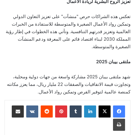
تعزيز الروح البشرية لريادة الأعمال
تعكس هذه الشراكات حرص "منشآت" على تعزيز التعاون الدولي
وتمكين رواد الأعمال الصغيرة والمتوسطة للاستفادة من الخبرات
العالمية وتعزيز قدرتهم التنافسية. وتأتي هذه الخطوات في إطار رؤية
المملكة 2030 لبناء اقتصاد قائم على المعرفة ودعم المنشآت
الصغيرة والمتوسطة.
ملتقى بيبان 2025
شهد ملتقى بيبان 2025 مشاركة واسعة من جهات دولية ومحلية،
وتجاوزت قيمة الاتفاقيات والصفقات 22 مليار ريال، مما يعزز مكانته
كمنصة عالمية لتوفير الفرص وتمكين رواد الأعمال.
لينكدإن
‏Tumblr
بينتيريست
‏Reddit
‏VKontakte
مشاركة عبر البريد
طباعة