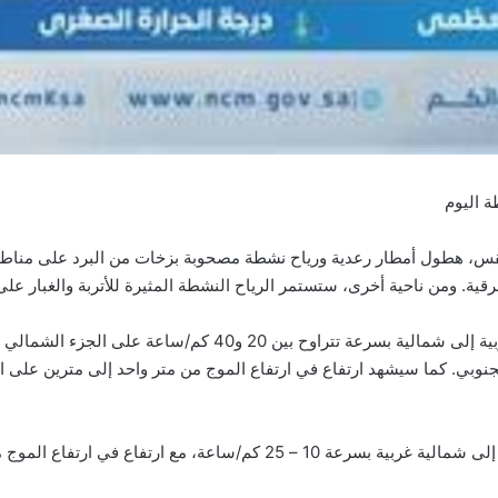
ة اليوم
طقس، هطول أمطار رعدية ورياح نشطة مصحوبة بزخات من البرد على مناطق ج
ية. ومن ناحية أخرى، ستستمر الرياح النشطة المثيرة للأتربة والغبار على
وبي. كما سيشهد ارتفاع في ارتفاع الموج من متر واحد إلى مترين على 
أما حالة الرياح السطحية في الخليج العربي، فستكون غربية إلى شمالية غربية