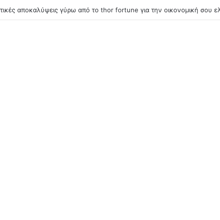
ικές αποκαλύψεις γύρω από το thor fortune για την οικονομική σου ελ