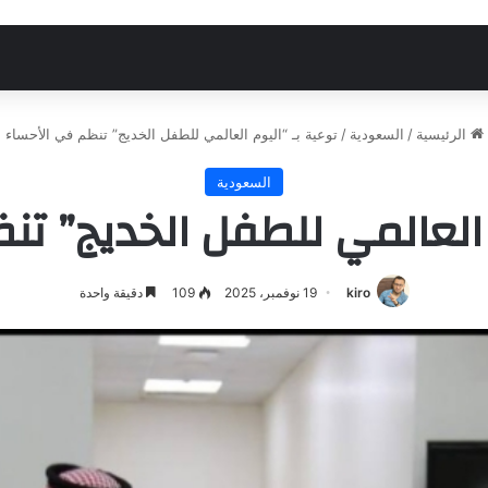
الرئيسية
/
السعودية
/
توعية بـ “اليوم العالمي للطفل الخديج” تنظم في الأحساء
السعودية
 العالمي للطفل الخديج” ت
kiro
19 نوفمبر، 2025
109
دقيقة واحدة