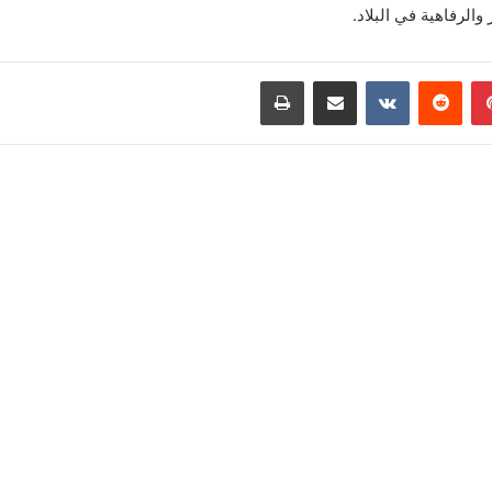
لرفاهية في البلاد.
بينتيريست
‏Reddit
‏VKontakte
مشاركة عبر البريد
طباعة