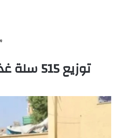
توزيع 515 سلة غذائية في بورتسودان بواسطة سلمان للإغاثة