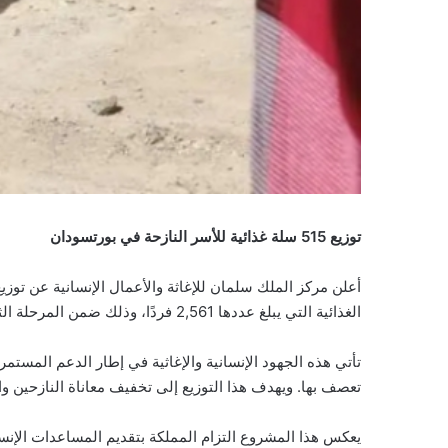
توزيع 515 سلة غذائية للأسر النازحة في بورتسودان
الغذائية التي يبلغ عددها 2,561 فردًا، وذلك ضمن المرحلة الثالثة من مشروع دعم الأمن الغذائي في السودان للعام 2025م.
تأتي هذه الجهود الإنسانية والإغاثية في إطار الدعم المستم
تعصف بها. ويهدف هذا التوزيع إلى تخفيف معاناة النازحين وال
يعكس هذا المشروع التزام المملكة بتقديم المساعدات الإنس