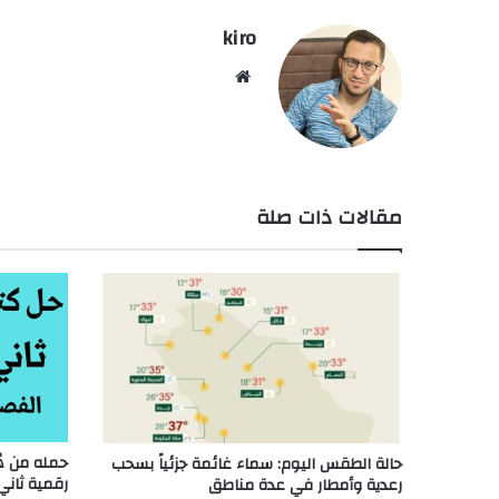
kiro
موق
ع
الوي
ب
مقالات ذات صلة
حالة الطقس اليوم: سماء غائمة جزئياً بسحب
رقمية ثاني
رعدية وأمطار في عدة مناطق