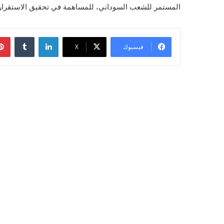
المستمر للشعب السوداني، للمساهمة في تحقيق الاستقرار وا
لينكدإن
‏Tumblr
فيسبوك
‫X