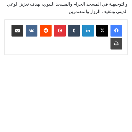
والتوجيهية في المسجد الحرام والمسجد النبوي، بهدف تعزيز الوعي
الديني وتثقيف الزوار والمعتمرين.
لينكدإن
‏Tumblr
بينتيريست
‏Reddit
‏VKontakte
مشاركة عبر البريد
طباعة