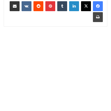
لينكدإن
‏Tumblr
بينتيريست
‏Reddit
‏VKontakte
مشاركة عبر البريد
طباعة