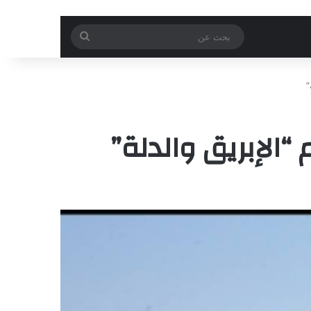
بحث
عن
”
الإبريق والدلة”