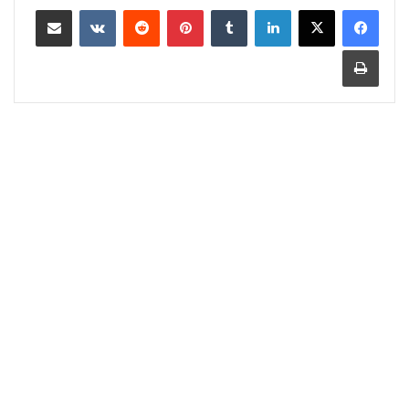
لينكدإن
‏Tumblr
بينتيريست
‏Reddit
‏VKontakte
مشاركة عبر البريد
طباعة