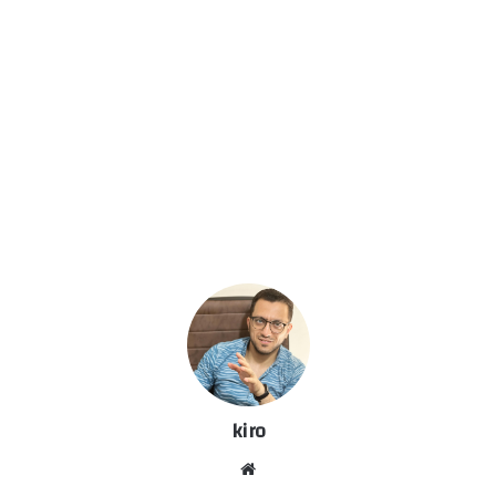
kiro
موق
ع