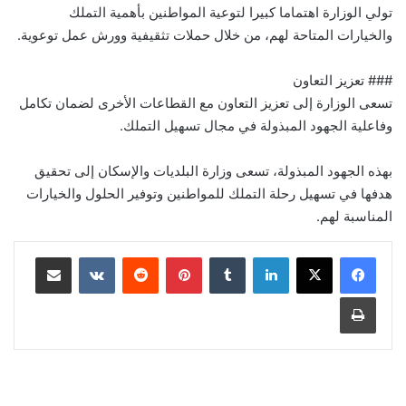
تولي الوزارة اهتماما كبيرا لتوعية المواطنين بأهمية التملك
والخيارات المتاحة لهم، من خلال حملات تثقيفية وورش عمل توعوية.
### تعزيز التعاون
تسعى الوزارة إلى تعزيز التعاون مع القطاعات الأخرى لضمان تكامل
وفاعلية الجهود المبذولة في مجال تسهيل التملك.
بهذه الجهود المبذولة، تسعى وزارة البلديات والإسكان إلى تحقيق
هدفها في تسهيل رحلة التملك للمواطنين وتوفير الحلول والخيارات
المناسبة لهم.
لينكدإن
‏Tumblr
بينتيريست
‏Reddit
‏VKontakte
مشاركة عبر البريد
طباعة