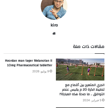
kiro
موق
ع
مقالات ذات صلة
الوي
ب
Hvordan man tager Melanotan II
10mg Pharmaceutical tabletter
9 يوليو، 2026
الجري المتعرج بين أقماع مع
تنطيط الكرة 20 م يقيس عنصر
التوافق .. ما صحة هذه العبارة؟!
5 فبراير، 2024