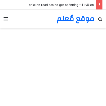
Intressanta vinstchanser och chicken road casino ger spänning till kvällen
موقع مُعلم
بحث عن
الق