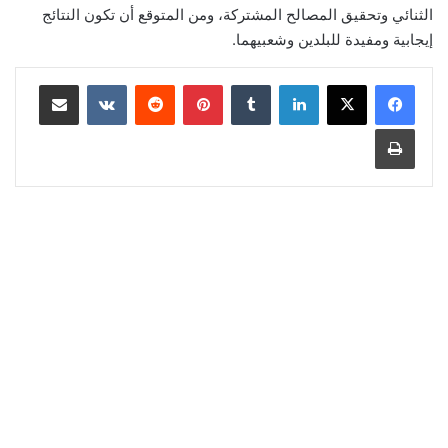
الثنائي وتحقيق المصالح المشتركة، ومن المتوقع أن تكون النتائج
إيجابية ومفيدة للبلدين وشعبيهما.
لينكدإن
‏Tumblr
بينتيريست
‏Reddit
‏VKontakte
مشاركة عبر البريد
طباعة