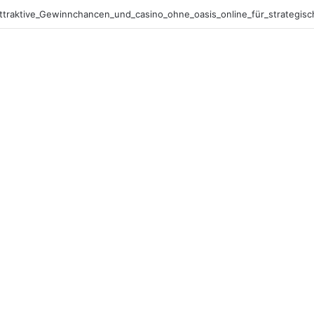
Anbieter_vergleichen_und_casino_ohne_oasis_für_sicheres_Online-Glüc