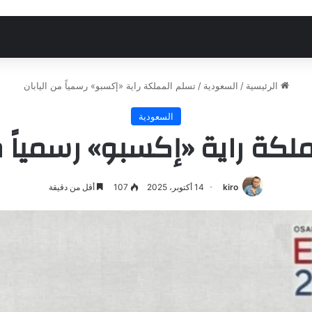
الرئيسية
/
السعودية
/
تسلم المملكة راية «إكسبو» رسمياً من اليابان
السعودية
لكة راية «إكسبو» رسمياً من
kiro
14 أكتوبر، 2025
107
أقل من دقيقة