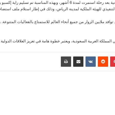
تم أمس إختتام فعاليات إكسبو 2025 في مدينة أوساكا اليابانية بعد رحلة استمرت لمد
هيئة الملكية لمدينة الرياض، وذلك في إطار استلام ملف استضافة إكسبو 2030 من الجانب
2 في 13 أبريل الماضي، وشهد توافد ملايين الزوار من جميع أنحاء العالم للاستمتاع بالفعالي
المملكة العربية السعودية، ويعتبر خطوة هامة في تعزيز العلاقات الدولية
بينتيريست
‏Reddit
‏VKontakte
مشاركة عبر البريد
طباعة