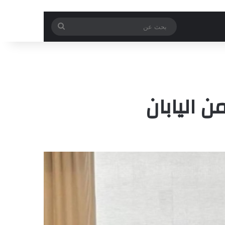
بحث
عن
 اليابان