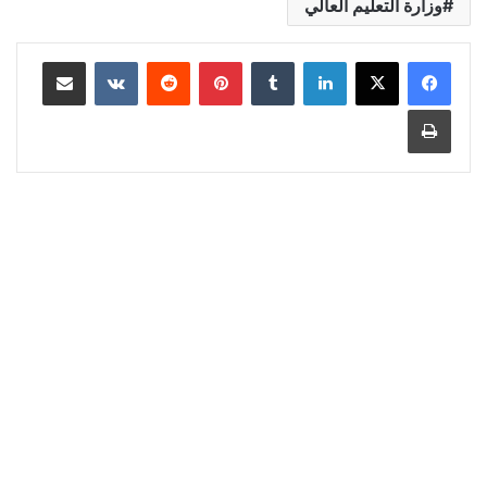
وزارة التعليم العالي
لينكدإن
‏Tumblr
بينتيريست
‏Reddit
‏VKontakte
مشاركة عبر البريد
طباعة