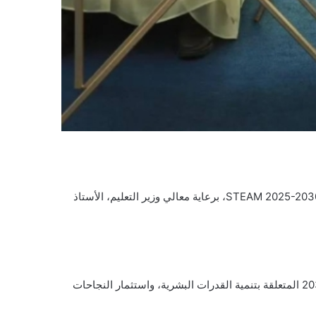
في مقر واحة الملك سلمان للعلوم بالرياض، تم اليوم تدشين المبادرة الوطنية لاكتشاف الشغف وإطلاق القدرات في العلوم والتقنية STEAM 2025-2030، برعاية معالي وزير التعليم، الأستاذ
تأتي هذه المبادرة انطلاقًا من سعي واحة الملك سلمان للعلوم للمساهمة في تحقيق الأهداف الإستراتيجية الوطنية لرؤية السعودية 2030 المتعلقة بتنمية القدرات البشرية، واستثمار النجاحات