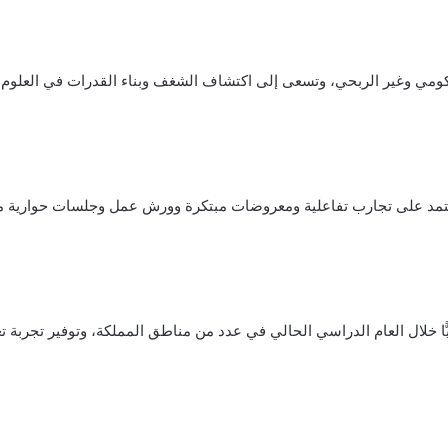
كومي وغير الربحي، وتسعى إلى اكتشاف الشغف وبناء القدرات في العلوم وا
 المبادرة من خبرات تراكمية في مجالات STEM، وتعتمد على تجارب تفاعلية ومعروضات مبتكرة وورش عمل
، تستهدف المبادرة تنفيذ 11 مهرجانًا علميًّا خلال العام الدراسي الحالي في عدد من مناطق الم