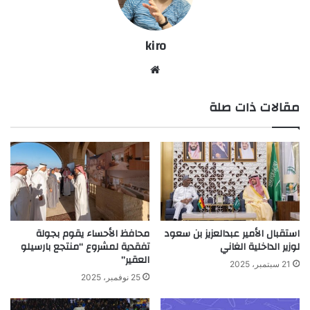
kiro
موق
ع
مقالات ذات صلة
الوي
ب
استقبال الأمير عبدالعزيز بن سعود
محافظ الأحساء يقوم بجولة
لوزير الداخلية الغاني
تفقدية لمشروع “منتجع بارسيلو
العقير”
21 سبتمبر، 2025
25 نوفمبر، 2025