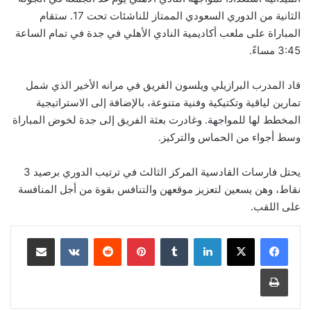
الثانية من الدوري السعودي الممتاز للناشئات تحت 17. ستقام
المباراة على ملعب أكاديمية النادي الأهلي في جدة في تمام الساعة
3:45 مساءً.
قاد المدرب البرازيلي ويلسون الفريق في مرانه الأخير الذي شمل
تمارين لياقية وتكتيكية وفنية متنوعة، بالإضافة إلى الاستراتيجية
المخطط لها للمواجهة. وغادرت بعثة الفريق إلى جدة لخوض المباراة
وسط أجواء من الحماس والتركيز.
يحتل فارسات القادسية المركز الثالث في ترتيب الدوري برصيد 3
نقاط، وهن يسعين لتعزيز موقعهن والتنافس بقوة من أجل المنافسة
على اللقب.
لينكدإن
‏Tumblr
بينتيريست
‏Reddit
‏VKontakte
مشاركة عبر البريد
طباعة