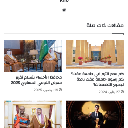
kiro
موق
ع
مقالات ذات صلة
الوي
ب
كم سعر الترم في جامعة عفت؟
محافظ الأحساء يتسلم تقرير
كم رسوم جامعة عفت بجدة
معرض اللومي الحساوي 2025
لجميع التخصصات؟
19 نوفمبر، 2025
27 يناير، 2024