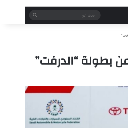
بحث
عن
رفت”
 من بطولة “الدرفت”