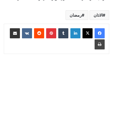
الاذان
رمضان
لينكدإن
‏Tumblr
بينتيريست
‏Reddit
‏VKontakte
مشاركة عبر البريد
طباعة