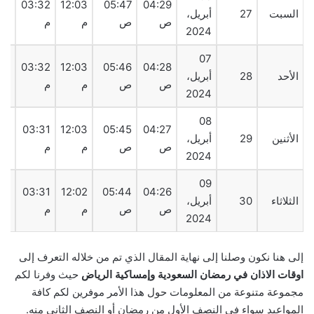
19
03:32
12:03
05:47
04:29
السبت
27
أبريل،
ص
ص
م
م
م
2024
07
20
03:32
12:03
05:46
04:28
الأحد
28
أبريل،
ص
ص
م
م
م
2024
08
20
03:31
12:03
05:45
04:27
الأثنين
29
أبريل،
ص
ص
م
م
م
2024
09
21
03:31
12:02
05:44
04:26
الثلاثاء
30
أبريل،
ص
ص
م
م
م
2024
إلى هنا نكون وصلنا إلى نهاية المقال الذي تم من خلاله التعرف إلى
اوقات الاذان في رمضان السعودية وإمساكية الرياض
حيث وفرنا لكم
مجموعة متنوعة من المعلومات حول هذا الأمر موفرين لكم كافة
المواعيد سواء في النصف الأول من رمضان أو النصف الثاني منه.