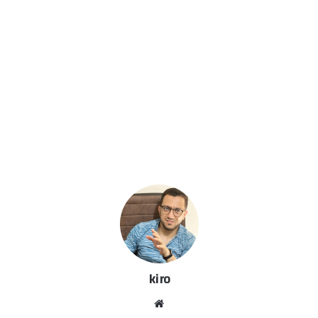
kiro
موق