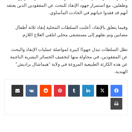
وطفلين، مع استمرار جهود الإنقاذ للبحث عن المفقودين الذين يعتقد
أنهم قد فقدوا حياتهم في الحادث المأساوي.
وفيما يتعلق بالإنقاذ، أعلنت السلطات المحلية إنقاذ ثلاثة أطفال
مصابين وتم نقلهم إلى مستشفى محلي لتلقي العلاج اللازم.
تظل السلطات تبذل جهودًا كبيرة لمواصلة عمليات الإنقاذ والبحث
عن المفقودين، في محاولة منها لتخفيف الخسائر البشرية الناجمة
عن هذه الكارثة الطبيعية المروعة في ولاية “هيماشال براديش”
الهندية.
لينكدإن
‏Tumblr
بينتيريست
‏Reddit
‏VKontakte
مشاركة عبر البريد
طباعة