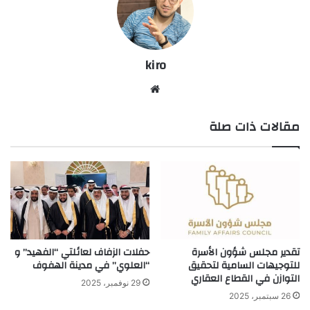
kiro
موق
ع
مقالات ذات صلة
الوي
ب
تقدير مجلس شؤون الأسرة
حفلات الزفاف لعائلتي “الفهيد” و
للتوجيهات السامية لتحقيق
“العلوي” في مدينة الهفوف
التوازن في القطاع العقاري
29 نوفمبر، 2025
26 سبتمبر، 2025