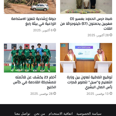
ضبط حرس الحدود بعسير (3)
جولة إرشادية لتعزيز الاستدامة
مهربين يحملون (57) كيلوجرامًا من
الزراعية في بيئة رابغ
القات
6 أكتوبر، 2025
28 أكتوبر، 2025
توقيع اتفاقية تعاون بين وزارة
أخضر 23 يكشف عن قائمته
التعليم و”سبل” لتطوير قدرات
للمشاركة القادمة في كأس
رأس المال البشري
الخليج
13 نوفمبر، 2025
28 نوفمبر، 2025
سياسة الخصوصية
اتفاقية الاستخدام
من نحن
تواصل معنا