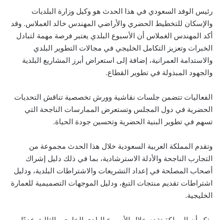
رئيس الوفد السعودي في هذا الحدث هو وكيل وزارة البلديات
والإسكان للتخطيط الحضري والأراضي المهندس خالد الغملاس. وقد
أكد المهندس الغملاس أن الأسبوع البلدي يعتبر فرصة مهمة لتبادل
الخبرات وتعزيز التكامل الخليجي في مجالات التطوير البلدي
والاستدامة العمرانية، إضافة إلى استعراض أبرز المشاريع البلدية
والجهود المبذولة في تطوير القطاع.
الفعاليات تتضمن جلسات نقاشية وورش تخصصية تناقش التحديات
الحضرية في دول المجلس وتستعرض الممارسات الناجحة التي
تسهم في تطوير البنية الحضرية وتحسين جودة الحياة.
وتقدم المملكة العربية السعودية خلال هذا الحدث مجموعة من
التجارب الناجحة والأدلة الاسترشادية، بما في ذلك دليل إشراك
أصحاب المصلحة في إعداد التشريعات والاشتراطات البلدية، ودليل
اشتراطات تقديم منتجات التبغ، ودليل الموجهات التصميمية للعمارة
الخليجية.
يذكر أن المملكة تقدم خلال الأسبوع البلدي الخليجي الثالث عددًا من