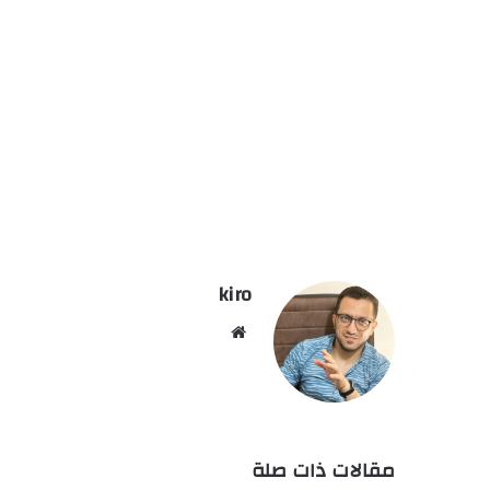
kiro
موق
ع
الوي
ب
مقالات ذات صلة