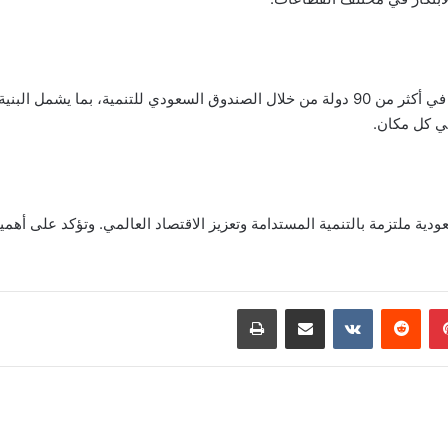
وأكد السفير على استمرار دعم المملكة لمشروعات التنمية في أكثر من 90 دولة من خلال الصندوق ال
في كل مكان.
ودية ملتزمة بالتنمية المستدامة وتعزيز الاقتصاد العالمي. وتؤكد على أهم
بينتيريست
‏Reddit
‏VKontakte
مشاركة عبر البريد
طباعة