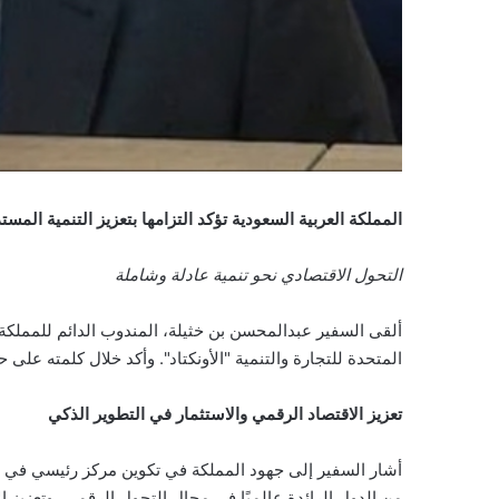
المملكة العربية السعودية تؤكد التزامها بتعزيز التنمية المست
التحول الاقتصادي نحو تنمية عادلة وشاملة
ألقى السفير عبدالمحسن بن خثيلة، المندوب الدائم للمملكة
المتحدة للتجارة والتنمية "الأونكتاد". وأكد خلال كلمته على حرص المملكة برؤية 2030 على تحقيق التحول الاقت
تعزيز الاقتصاد الرقمي والاستثمار في التطوير الذكي
أشار السفير إلى جهود المملكة في تكوين مركز رئيسي في سلا
من الدول الرائدة عالميًا في مجال التحول الرقمي، وتعزيز 