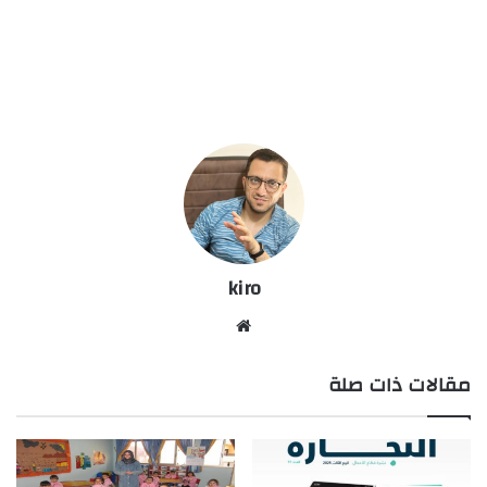
kiro
موق
ع
مقالات ذات صلة
الوي
ب