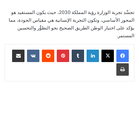
تجسِّد تجربة الوزارة رؤية المملكة 2030، حيث يكون المستفيد هو
المحور الأساسي، وتكون التجربة الإنسانية هي مقياس الجودة، مما
يؤكد على اختيار الوطن الطريق الصحيح نحو التطوُّر والتحسين
المستمر.
لينكدإن
‏Tumblr
بينتيريست
‏Reddit
‏VKontakte
مشاركة عبر البريد
طباعة