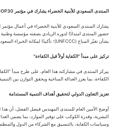
المنتدى السعودي للأبنية الخضراء يشارك في مؤتمر COP30
بشأن تغيّر المناخ (UNFCCC)؛ تأكيدًا لمكانة الخبراء السعوديين، وأفضل الممارسات الوطنية المنبثقة من رؤية المملكة 2030، في دعم الجهود العالمية نحو الاستدامة والتحول الأخضر.
تركيز على مبدأ "الكفاية أولاً قبل الكفاءة"
ييركز المنتدى في مشاركته هذا العام، على طرح مبدأ "الكفاي
الكفاءة، بما يعزز العدالة المناخية ويحقق التوازن بين التنمية 
تعزيز التعاون الدولي لتحقيق أهداف التنمية المستدامة
أوضح الأمين العام للمنتدى المهندس فيصل الفضل، أن هذا التوج
البشرية، وقدرة الكوكب على توفير الموارد، بما يضمن العدال
وسياسات الكفاية، بالتنسيق مع الشركاء من الدول والمنظمات