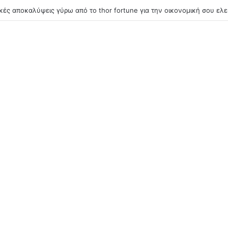
κές αποκαλύψεις γύρω από το thor fortune για την οικονομική σου ελευ