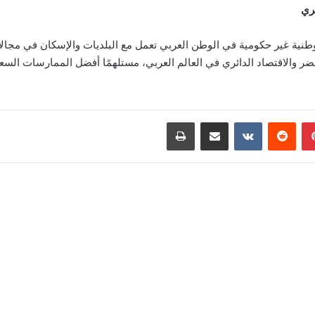
ئري
ة وطنية غير حكومية في الوطن العربي تعمل مع البلديات والإسكان في مجالات
ضر والاقتصاد الدائري في العالم العربي، مستلهمًا أفضل الممارسات السع
بينتيريست
‏Reddit
‏VKontakte
مشاركة عبر البريد
طباعة