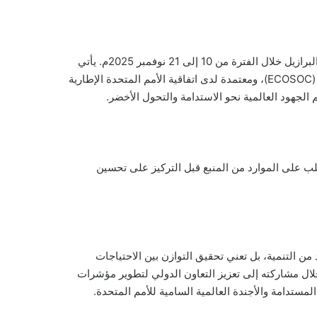
يشارك المنتدى السعودي للأبنية الخضراء في أعمال مؤتمر الأمم المتحدة لتغير المناخ (COP30)، الذي يُعقد في مدينة بيلم بجمهورية البرازيل خلال الفترة من 10 إلى 21 نوفمبر 2025م. يأتي
حضور المنتدى امتدادًا لدوره الريادي بصفته مؤسسة وطنية تتمتع بوضع استشاري لدى المجلس الاقتصادي والاجتماعي للأمم المتحدة (ECOSOC)، ومعتمدة لدى اتفاقية الأمم المتحدة الإطارية
طلب على الموارد من المنبع قبل التركيز على تحسين
 من التنمية، بل تعني تحقيق التوازن بين الاحتياجات
خلال مشاركته إلى تعزيز التعاون الدولي لتطوير مؤشرات
ستدامة والأجندة العالمية السامية للأمم المتحدة.