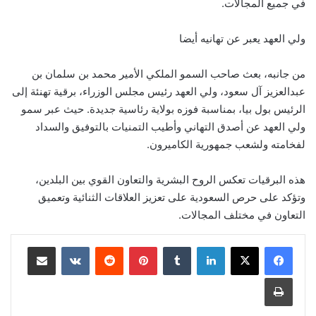
في جميع المجالات.
ولي العهد يعبر عن تهانيه أيضا
من جانبه، بعث صاحب السمو الملكي الأمير محمد بن سلمان بن
عبدالعزيز آل سعود، ولي العهد رئيس مجلس الوزراء، برقية تهنئة إلى
الرئيس بول بيا، بمناسبة فوزه بولاية رئاسية جديدة. حيث عبر سمو
ولي العهد عن أصدق التهاني وأطيب التمنيات بالتوفيق والسداد
لفخامته ولشعب جمهورية الكاميرون.
هذه البرقيات تعكس الروح البشرية والتعاون القوي بين البلدين،
وتؤكد على حرص السعودية على تعزيز العلاقات الثنائية وتعميق
التعاون في مختلف المجالات.
لينكدإن
‏Tumblr
بينتيريست
‏Reddit
‏VKontakte
مشاركة عبر البريد
طباعة