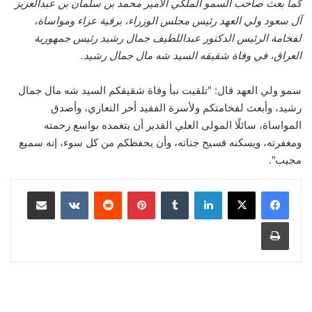
كما بعث صاحب السمو الملكي الأمير محمد بن سلمان بن عبدالعزيز
آل سعود ولي العهد رئيس مجلس الوزراء، برقية عزاء ومواساة،
لفخامة الرئيس الدكتور عبداللطيف جمال رشيد رئيس جمهورية
العراق، في وفاة شقيقه السيد شه مال جمال رشيد.
سمو ولي العهد قال: "تلقيت نبأ وفاة شقيقكم السيد شه مال جمال
رشيد، وأبعث لفخامتكم ولأسرة الفقيد أحر التعازي، وأصدق
المواساة، سائلًا المولى العلي القدير أن يتغمده بواسع رحمته
ومغفرته، ويسكنه فسيح جناته، وأن يحفظكم من كل سوء، إنه سميع
مجيب".
لينكدإن
‏Tumblr
بينتيريست
‏Reddit
‏VKontakte
مشاركة عبر البريد
طباعة