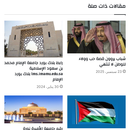
مقالات ذات صلة
الوي
ب
شباب يروون قصة حب وولاء
رابط بلاك بورد جامعة الإمام محمد
للوطن لا تنتهي
بن سعود الإسلامية
23 سبتمبر، 2025
lms.imamu.edu.sa بلاك بورد
الإمام
30 يناير، 2024
رقم جامعة الأميرة نورة