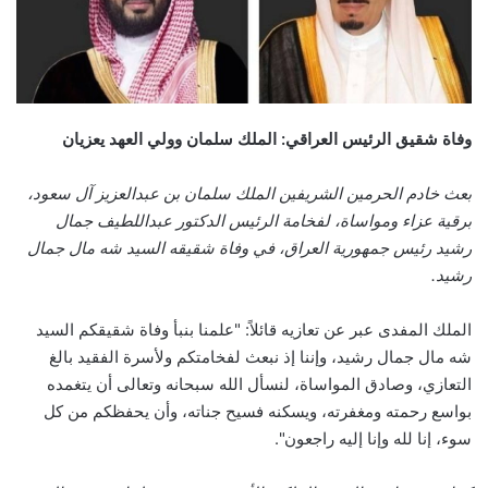
وفاة شقيق الرئيس العراقي: الملك سلمان وولي العهد يعزيان
بعث خادم الحرمين الشريفين الملك سلمان بن عبدالعزيز آل سعود،
برقية عزاء ومواساة، لفخامة الرئيس الدكتور عبداللطيف جمال
رشيد رئيس جمهورية العراق، في وفاة شقيقه السيد شه مال جمال
رشيد.
الملك المفدى عبر عن تعازيه قائلاً: "علمنا بنبأ وفاة شقيقكم السيد
شه مال جمال رشيد، وإننا إذ نبعث لفخامتكم ولأسرة الفقيد بالغ
التعازي، وصادق المواساة، لنسأل الله سبحانه وتعالى أن يتغمده
بواسع رحمته ومغفرته، ويسكنه فسيح جناته، وأن يحفظكم من كل
سوء، إنا لله وإنا إليه راجعون".