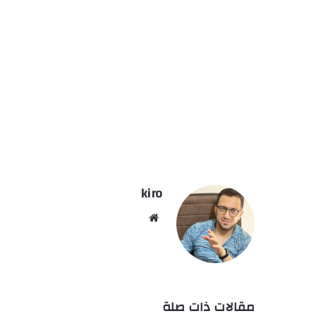
kiro
موق
ع
الوي
ب
مقالات ذات صلة