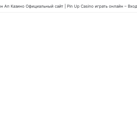
jornada com o chicken road slot e estratégias para ultrapassar os obst