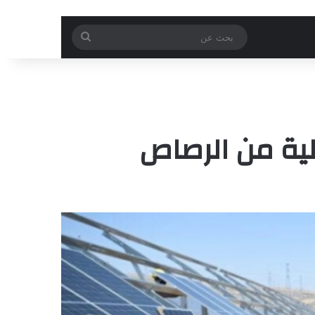
بحث
عن
لية من الرصاص