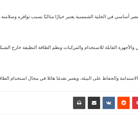
ر أساسي في الخلية الشمسية يعتبر خيارًا مثاليًا بسبب توافره وسلامته 
ي والأجهزة القابلة للاستخدام والمركبات ونظم الطاقة النظيفة خارج الشبك
الاستدامة والحفاظ على البيئة، ويعتبر تقدمًا هائلا في مجال استخدام الط
بينتيريست
‏Reddit
‏VKontakte
مشاركة عبر البريد
طباعة