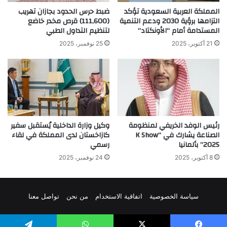
المملكة العربية السعودية تؤكد
ضبط حرس الحدود بجازان تهريب
التزامها برؤية 2030 ودعم التنمية
(111,600) قرص مخدر خاضع
المستدامة أمام “الأونكتاد”
لتنظيم التداول الطبي
21 أكتوبر، 2025
25 نوفمبر، 2025
رئيس الوفد الخريفي لمنظومة
وكيل وزارة الداخلية يُستقبل سفير
الصناعة يشارك في “K Show
كازاخستان لدى المملكة في لقاء
2025” بألمانيا
رسمي
8 أكتوبر، 2025
24 نوفمبر، 2025
سياسة الخصوصية
اتفاقية الاستخدام
من نحن
تواصل معنا