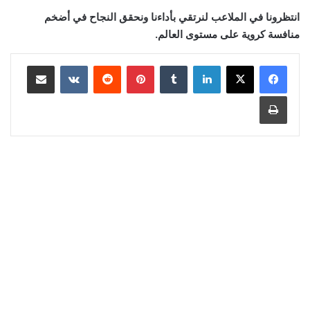
انتظرونا في الملاعب لنرتقي بأداءنا ونحقق النجاح في أضخم
منافسة كروية على مستوى العالم.
لينكدإن
‏Tumblr
بينتيريست
‏Reddit
‏VKontakte
مشاركة عبر البريد
طباعة