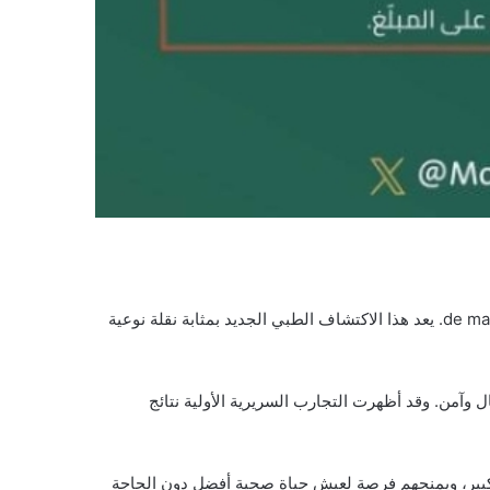
بعد سنوات من الأبحاث والتجارب، تمكن فريق من العلماء من تطوير علاج جديد يعالج مرضى السكري من النوع الثاني de manière efficace. يعد هذا الاكتشاف الطبي الجديد بمثابة نقلة نوعية
وآمن. وقد أظهرت التجارب السريرية الأولية نتائج
 كبير، ويمنحهم فرصة لعيش حياة صحية أفضل دون الحاجة