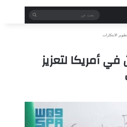
بحث
عن
وير الابتكارات
في أمريكا لتعزيز