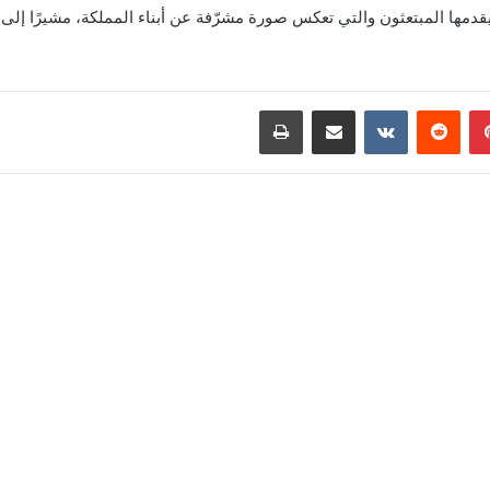
 يقدمها المبتعثون والتي تعكس صورة مشرّفة عن أبناء المملكة، مشيرًا إلى
بينتيريست
‏Reddit
‏VKontakte
مشاركة عبر البريد
طباعة