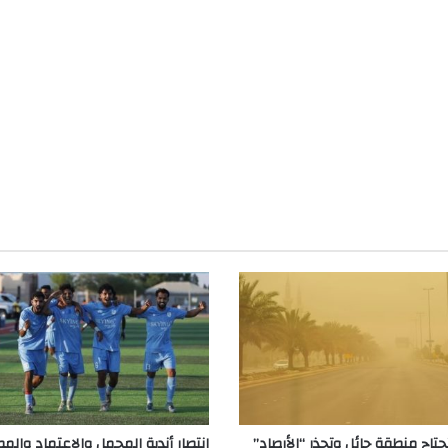
جتاح منطقة حائل وتحذر “الأرصاد”
انتصار أندية المحمل والاعتماد والم