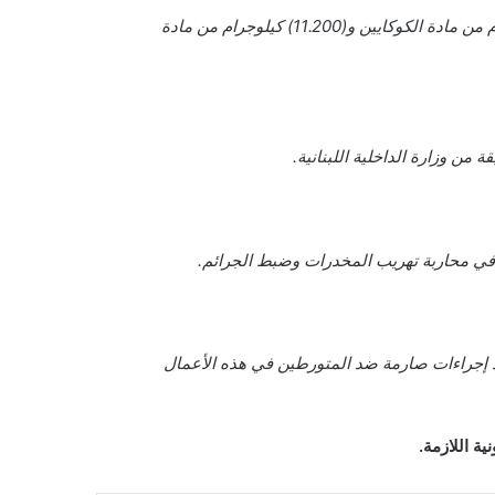
تمكنت السلطات اللبنانية من إحباط محاولة تهريب كميات كبيرة من المخدرات قادمة من إحدى الدول، حيث تم ضبط (17.45) كيلوجرام من مادة الكوكايين و(11.200) كيلوجرام من مادة
ن وزارة الداخلية اللبنانية.
ة في محاربة تهريب المخدرات وضبط الجرائم.
اذ إجراءات صارمة ضد المتورطين في هذه الأعمال
ة اللازمة.