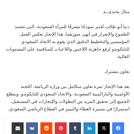
مثال يحتذى به
دنيا أبو طالب تُعتبر نموذجًا مشرفًا للمرأة السعودية، التي تجسد
الطموح والإصرار في أبهى صورهما. هذا الإنجاز يعكس العمل
المؤسسي والتخطيط الدقيق الذي يقوم به الاتحاد السعودي
للتايكوندو لرفع جاهزية اللاعبين واللاعبات للمنافسة على المستويات
العالية.
تعاون مشترك
يعد هذا الإنجاز ثمرة تعاون متكامل بين وزارة الرياضة، اللجنة
الأولمبية والبارالمبية السعودية، والاتحاد السعودي للتايكوندو. ويتطلع
الجميع إلى تحقيق المزيد من البطولات والإنجازات في المستقبل،
استمرارًا في مسيرة العطاء والتميز في القطاع الرياضي السعودي.
لينكدإن
‏Tumblr
بينتيريست
‏Reddit
‏VKontakte
مشاركة عبر البريد