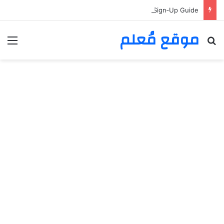
Casino Online Canada Registration Steps: Easy Sign‑Up Guide
موقع مُعلم
بحث عن
الق