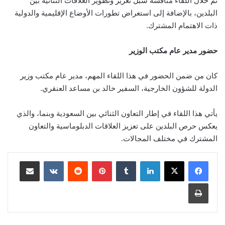
تم خلال اللقاء مناقشة سبل تعزيز وتطوير العلاقات الثنائية بين
البلدين، بالإضافة إلى استعراض تطورات الأوضاع الإقليمية والدولية
ذات الاهتمام المشترك.
حضور مدير عام مكتب الوزير
كان من ضمن الحضور في هذا اللقاء المهم، مدير عام مكتب وزير
الدولة للشؤون الخارجية، السفير خالد بن مساعد العنقري.
يأتي هذا اللقاء في إطار التعاون الثنائي بين السعودية وبنما، والذي
يعكس حرص البلدين على تعزيز العلاقات الدبلوماسية والتعاون
المشترك في مختلف المجالات.
لينكدإن
‏Tumblr
بينتيريست
‏Reddit
‏VKontakte
مشاركة عبر البريد
طباعة