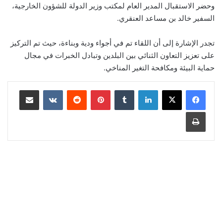
وحضر الاستقبال المدير العام لمكتب وزير الدولة للشؤون الخارجية،
السفير خالد بن مساعد العنقري.
تجدر الإشارة إلى أن اللقاء تم في أجواء ودية وبناءة، حيث تم التركيز
على تعزيز التعاون الثنائي بين البلدين وتبادل الخبرات في مجال
حماية البيئة ومكافحة التغير المناخي.
لينكدإن
‏Tumblr
بينتيريست
‏Reddit
‏VKontakte
مشاركة عبر البريد
طباعة