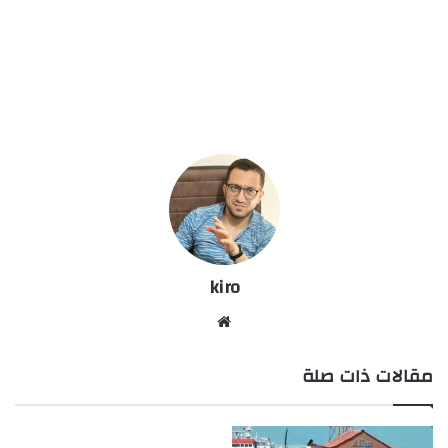
kiro
موق
ع
مقالات ذات صلة
الوي
ب