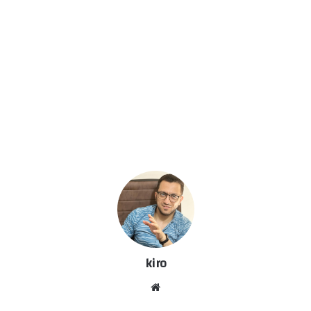
kiro
موق
ع