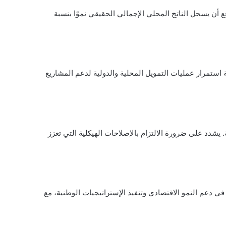
 مما أدى إلى نمو اقتصادي مستدام. من المتوقع أن يسجل الناتج المحلي الإجمالي الحقيقي نموًا بنسبة
يزانية على المدى المتوسط، لكن بمستويات أقل من تلك المقدرة للعام 2026. تعتزم الحكومة استمرار عمليات التمويل المحلية والدولية لدعم المشاريع
خ قوة المركز المالي للمملكة. يشدد على ضرورة الالتزام بالإصلاحات الهيكلية التي تعزز
ي دعم النمو الاقتصادي وتنفيذ الإستراتيجيات الوطنية، مع