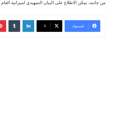
من جانبه، يمكن الاطلاع على البيان التمهيدي لميزانية العام 2026 من خلال
لينكدإن
‏Tumblr
فيسبوك
‫X