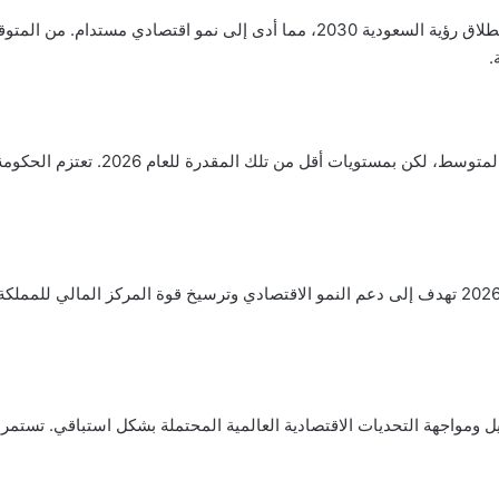
البيان أكد أن الاقتصاد السعودي شهد إصلاحات هيكلية منذ انطلاق رؤية السعودية 2030،
من المتوقع استمرار تسجيل عجز في الم
وزير المالية محمد بن عبدالله الجدعان أكد أن ميزانية العام 2026 تهدف إلى دعم النمو الاقتصادي وترسي
 ومواجهة التحديات الاقتصادية العالمية المحتملة بشكل استباقي. تستمر ف