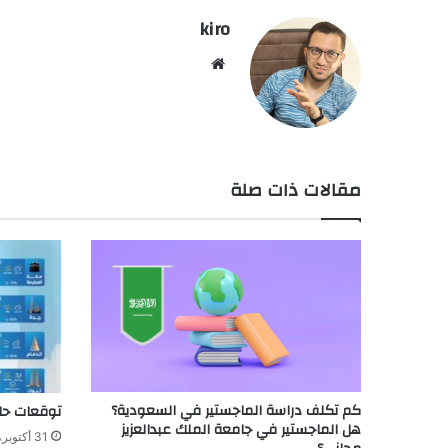
kiro
موق
ع
الوي
ب
مقالات ذات صلة
كم تكلف دراسة الماجستير في السعودية؟
توقعات حا
هل الماجستير في جامعة الملك عبدالعزيز
31 أكتوبر، 2025