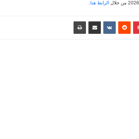
الرابط هنا
.
بينتيريست
‏Reddit
‏VKontakte
مشاركة عبر البريد
طباعة