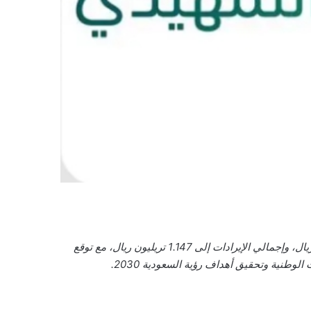
تم الإعلان عن البيان التمهيدي لميزانية الدولة للعام المالي 2026، والذي يتضمن توقعات بوصول إجمالي النفقات إلى 1.313 تريليون ريال، وإجمالي الإيرادات إلى 1.147 تريليون ريال، مع توقع