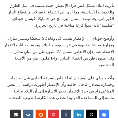
تأثرت البلاد بشكل كبير جراء الإعصار، حيث تسبب في شل الطرق
والخدمات الأساسية، مما أدى إلى انقطاع الاتصالات وانقطاع التيار
الكهربائي. وقد وصف ممثل البرنامج في جامايكا، كيشان خوداي،
“ميليسا” بأنه أسوأ كارثة مناخية في تاريخ الجزيرة.
وأوضح خوداي أن الإعصار تسبب في وفاة 32 شخصًا وتدمير منازل
ومزارع ومنشآت حيوية في غرب ووسط البلاد. وبحسب بيانات الأقمار
الاصطناعية، فإن الأنقاض تشمل 2.1 مليون طن من مبانٍ مدمّرة،
و1.3 مليون طن من الغطاء النباتي، و1.4 مليون طن من الأمتعة
الشخصية.
وأكد خوداي على أهمية إزالة الأنقاض بسرعة لتفادي شل الخدمات
وخسارة مصادر الدخل، خاصة وأن الإعصار أظهرت دراسة أن التغير
المناخي زاد من حدة الإعصار. تجدر الإشارة إلى أن البلاد بحاجة
ماسة إلى المساعدة الدولية لتخطي هذه الكارثة الطبيعية الضخمة.
لينكدإن
‏Tumblr
بينتيريست
‏Reddit
‏VKontakte
مشاركة عبر البريد