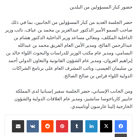
حضور كبار المسؤولين من البلدين
حضر الجلسة العديد من كبار المسؤولين من الجانبين، بما في ذلك
صاحب السمو الأمير الدكتور عبدالعزيز بن محمد بن عياف، نائب وزير
الداخلية المكلف، ومعالي مساعد وزير الداخلية الدكتور هشام بن
عبدالرحمن الفالح، ومدير الأمن العام الفريق محمد بن عبدالله
البسامي، ومدير عام مكتب الوزير للدراسات والبحوث اللواء خالد بن
إبراهيم العروان، ومدير عام الشؤون القانونية والتعاون الدولي أحمد
بن سليمان العيسى، ونائب المشرف العام على برنامج الشراكات
الدولية اللواء فراس بن صالح الصالح.
ومن الجانب الإسباني، حضر الجلسة سفير إسبانيا لدى المملكة
خابيير كارباخوسا سانشيز، ومدير عام العلاقات الدولية والشؤون
الخارجية إلينا غارسون أوتاميندي.
لينكدإن
‏Tumblr
بينتيريست
‏Reddit
‏VKontakte
مشاركة عبر البريد
طباعة