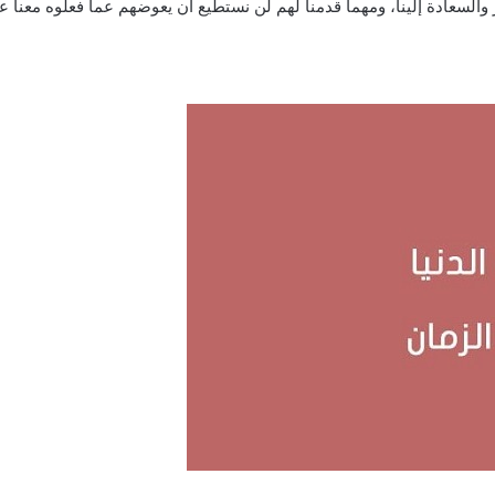
خير والسعادة إلينا، ومهما قدمنا لهم لن نستطيع أن يعوضهم عما فعلوه معنا