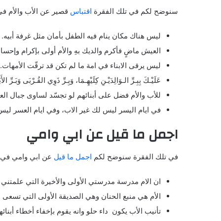
سنوضح لكم في تلك الفقرة
اقتباس
قصير عن الأب والأم في 
ليس هناك مكان ينام فيه الطفل بأمان مثل غرفة أبيه.
العيش ماضٍ فأكرم والديك بهِ والأم أولى بإكرام وإحسا
ليس يرقى الابناء في امة ما لم تكن قد ترقّت الأمهات.
عَلَيْـكَ بِبِـرِّ الـوَالِدَيْـنِ كِلَيْهِـمَا، وَبِـرِّ ذَوِي القُـرْبَى وَبَـرِّ الأَب
للأب والأم فضل على أبنائهم لو تجسّد لساوى جبال العال
في ايام اليسر ليس لك غير الاب، وفي ايام العسر ليس 
اجمل ما قيل عن ابي وامي
في تلك الفقرة سنوضح لكم
اجمل ما قيل
عن ابي وامي في ال
ان الام مدرسة مدرستي الأولى والأخيرة التي علمتني ا
الأم هي منبع الحنان وهي الصديقة الأولى التي تسعى 
تأنيب الأب يكون داء حلو وانه يقوم بإخفاء أخطاء أبنائها