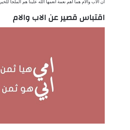
ان الاب والام هما أهم نعمة أنعمها الله علينا هم الملجأ لل
اقتباس قصير عن الاب والام