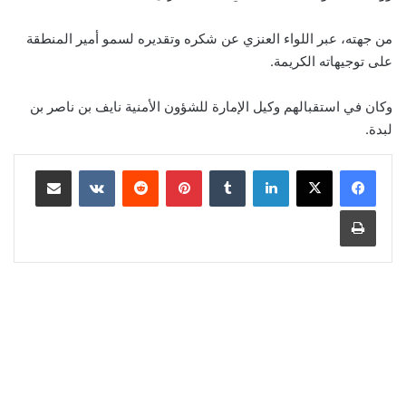
من جهته، عبر اللواء العنزي عن شكره وتقديره لسمو أمير المنطقة
على توجيهاته الكريمة.
وكان في استقبالهم وكيل الإمارة للشؤون الأمنية نايف بن ناصر بن
لبدة.
لينكدإن
‏Tumblr
بينتيريست
‏Reddit
‏VKontakte
مشاركة عبر البريد
طباعة