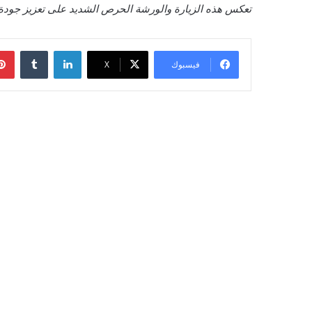
تعكس هذه الزيارة والورشة الحرص الشديد على تعزيز جودة ال
لينكدإن
‏Tumblr
فيسبوك
‫X