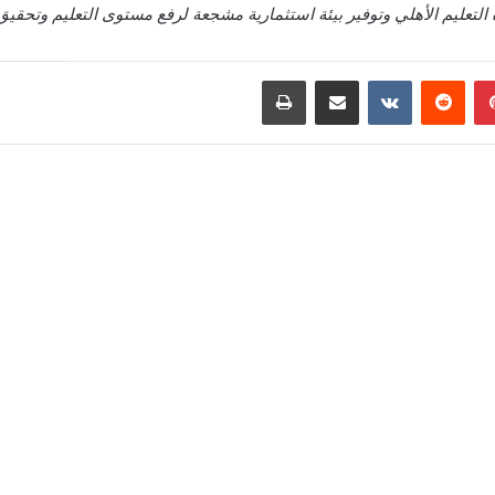
تعليم الأهلي وتوفير بيئة استثمارية مشجعة لرفع مستوى التعليم وتحقيق 
بينتيريست
‏Reddit
‏VKontakte
مشاركة عبر البريد
طباعة