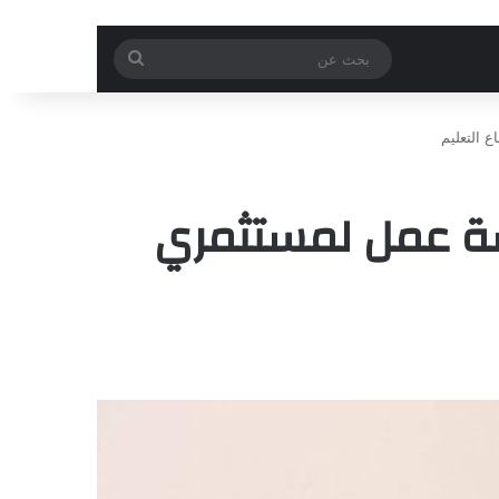
بحث
عن
 التعليم
شة عمل لمستثمري