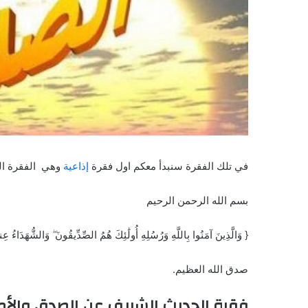
في تلك الفقرة سنبدأ معكم اول فقرة
إذاعية
وهي الفقرة التي
بسم الله الرحمن الرحيم
{ وَالَّذِينَ آمَنُوا بِاللَّهِ وَرُسُلِهِ أُولَٰئِكَ هُمُ الصِّدِّيقُونَ ۖ وَالشُّهَدَاءُ عِند
صدق الله العظيم.
فقرة الحديث الشريف عن الصدق والأم