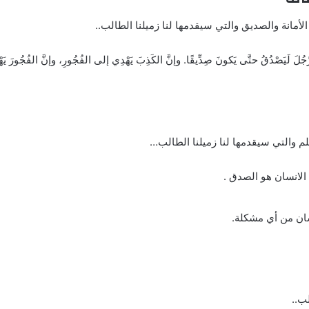
مانة والصديق والتي سيقدمها لنا زميلنا الطالب..
َّجُلَ لَيَصْدُقُ حتَّى يَكونَ صِدِّيقًا. وإنَّ الكَذِبَ يَهْدِي إلى الفُجُورِ، وإنَّ الفُجُورَ يَهْدِي 
لم والتي سيقدمها لنا زميلنا الطالب…
الانسان هو الصدق .
سان من أي مشكلة.
ب..