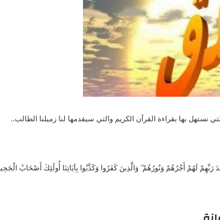
 نستهل بها بقراءة القرآن الكريم والتي سيقدمها لنا زميلنا الطالب..
َ رَبِّهِمْ لَهُمْ أَجْرُهُمْ وَنُورُهُمْ ۖ وَالَّذِينَ كَفَرُوا وَكَذَّبُوا بِآيَاتِنَا أُولَٰئِكَ أَصْحَابُ الْجَحِ
انة