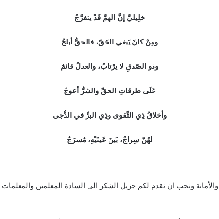
خلِيليَّ إنَّ الهمَّ قَدْ يتفرَّجُ
ومِنْ كانَ يَبغي الحَقّ، فالحقُّ أبلجُ
وذو الصّدقِ لا يرْتابُ، والعدلُ قائمٌ
عَلَى طرقاتِ الحقِّ والشرُّ أعوجُ
وأخلاقُ ذِي التَّقوى وذِي البرِّ في الدُّجى
لهُنّ سِراجٌ، بَينَ عَينَيْهِ، مُسرَجُ
والأمانة ونحب ان نقدم لكم جزيل الشكر الى السادة المعلمين والمعلمات 