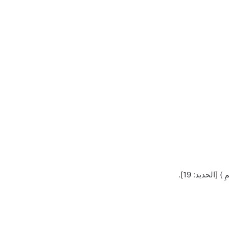
يمِ } [الحديد: 19].