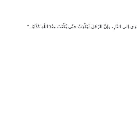
إلى النَّارِ، وإنَّ الرَّجُلَ لَيَكْذِبُ حتَّى يُكْتَبَ عِنْدَ اللَّهِ كَذَّابًا. “