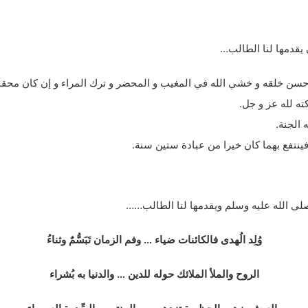
يقدمها لنا الطالب…
حسن خلقه و خشي الله في المغيب و المحضر و ترك المراء و إن كان محقا
ته لله عز و جل.
 الجنة.
 فينتفع بهما كان خيرا من عبادة ستين سنة.
لى الله عليه وسلم ويقدمها لنا الطالب……
وُلِد الُهدى فالكائنات ضياء … وفم الزمان تَبَسُّمٌ وثناءُ
الروح والملأ الملائك حوله للدين … والدنيا به بُشراء