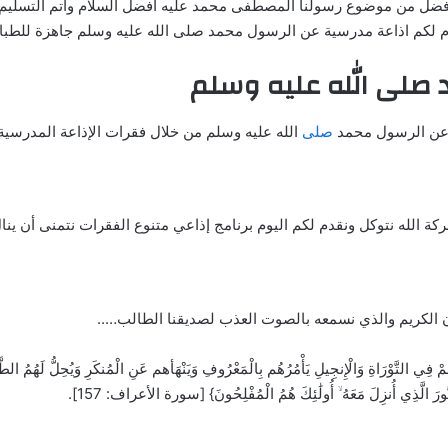
 أفضل من موضوع رسولنا المصطفى محمد عليه أفضل السلام وأتم التسليم
قدم لكم اذاعة مدرسية عن الرسول محمد صلى الله عليه وسلم جاهزة للطبا
 صلى الله عليه وسلم
ت عن الرسول محمد
صلى
الله عليه وسلم من خلال فقرات الإذاعة المدرسية
ركة الله نتوكل ونقدم لكم اليوم برنامج إذاعي متنوع الفقرات نتمنى أن ينا
الكريم والذي نسمعه بالصوت العذب لصديقنا الطالب…..
هُمْ فِي التَّوْرَاةِ وَالْإِنجِيلِ يَأْمُرُهُم بِالْمَعْرُوفِ وَيَنْهَأهم عَنِ الْمُنكَرِ وَيُحِلُّ لَهُمُ الطَّيّ
 النُّورَ الَّذِي أُنزِلَ مَعَهُ ۙ أُولَٰئِكَ هُمُ الْمُفْلِحُونَ} [سورة الأعراف: 157].