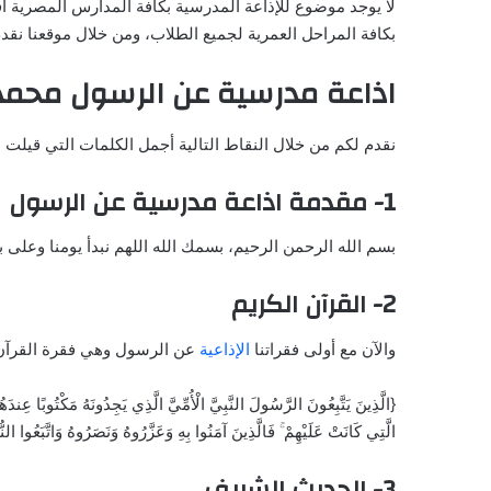
لا يوجد موضوع للإذاعة المدرسية بكافة المدارس المصرية
بكافة المراحل العمرية لجميع الطلاب، ومن خلال موقعنا ن
اذاعة مدرسية عن الرسول محمد
نقدم لكم من خلال النقاط التالية أجمل الكلمات التي قيل
1- مقدمة اذاعة مدرسية عن الرسول
بسم الله الرحمن الرحيم، بسمك الله اللهم نبدأ يومنا وعلى ب
2- القرآن الكريم
والآن مع أولى فقراتنا
الإذاعية
عن الرسول وهي فقرة القرآن 
{الَّذِينَ يَتَّبِعُونَ الرَّسُولَ النَّبِيَّ الْأُمِّيَّ الَّذِي يَجِدُونَهُ مَكْتُوبًا عِندَ
الَّتِي كَانَتْ عَلَيْهِمْ ۚ فَالَّذِينَ آمَنُوا بِهِ وَعَزَّرُوهُ وَنَصَرُوهُ وَاتَّبَعُوا
3- الحديث الشريف