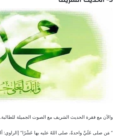
والآن مع فقرة الحديث الشريف مع الصوت الجميلة للطالبة…
“ مَن صلى عَلَيَّ واحدةً، صلى اللهُ عليه بها عَشْرًا” [الراوي: أ