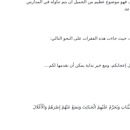
، فهو موضوع عظيم من الجميل أن يتم تناوله في المدارس
عة.
، حيث جاءت هذه الفقرات على النحو التالي:
ل إعجابكم، ومع خير بداية يمكن أن نقدمها لكم….
ِبَاتِ وَيُحَرِّمُ عَلَيْهِمُ الْخَبَائِثَ وَيَضَعُ عَنْهُمْ إِصْرَهُمْ وَالْأَغْلَالَ