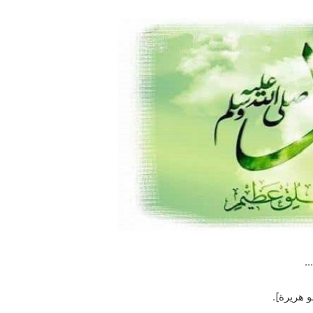
.
لو هريرة].