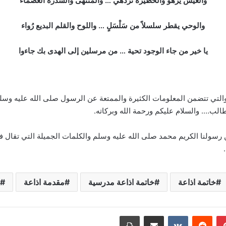
والعيش يزهو والحظيرة تزدهي … والمنتهى والسِّدرة العصماء
والوحي يقطر سلسلاً من سَلْسَلٍ … واللوح والقلم البديع رُواء
يا خير من جاء الوجود تحية … من مرسلين إلى الهدى بك جاءوا
.. والتي تتضمن المعلومات الكثيرة والممتعة عن الرسول صلى الله عليه وسل
الب…. والسلام عليكم ورحمة الله وبركاته.
 رسولنا الكريم محمد صلى الله عليه وسلم والكلمات الجميلة التي تقال 
خاتمة اذاعة
خاتمة اذاعة مدرسية
مقدمة اذاعة
بينتيريست
‏Reddit
‏VKontakte
مشاركة عبر البريد
طباعة