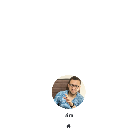
kiro
موق
ع