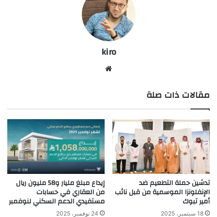
kiro
موق
ع
مقالات ذات صلة
الوي
ب
تدشين حملة التطعيم ضد
إيداع مبلغ مليار و58 مليون ريال
الإنفلونزا الموسمية من قبل نائب
من العقاري في حسابات
أمير تبوك
مستفيدي الدعم السكني لنوفمبر
18 سبتمبر، 2025
24 نوفمبر، 2025