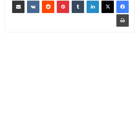
لينكدإن
‏Tumblr
بينتيريست
‏Reddit
‏VKontakte
مشاركة عبر البريد
طباعة