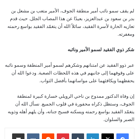
لم يقف سمو نائب أمير منطقة الجوف، الأمير متعب بن مشعل بن
بدر بن سعود بن عبدالعزيز، بعيدًا عن هذا المصاب الجلل. حيث قدم
تعازيه الحارة لأسرة الفقيد، سائلاً الله أن يتغمّد الفقيد بواسع رحمته
ومغفرته.
شكر ذوي الفقيد لسمو الأمير ونائبه
عبر ذوو الفقيد عن امتنانهم وشكرهم لسمو أمير المنطقة وسمو نائبه
على وقوفهما إلى جانبهم في هذه اللحظات الصعبة. ودعوا الله أن
يحفظهما ويكافئهما على مواساتهما بأفضل الثواب.
إن وفاة الدكتور ممدوح بن ناحي الرويلي خسارة كبيرة لمنطقة
الجوف، وستظل ذكراه محفورة في قلوب الجميع. نسأل الله أن
يتغمّد الفقيد بواسع رحمته ويسكنه فسيح جناته، وأن يلهم أهله وذويه
الصبر والسلوان.
لينكدإن
‏Tumblr
بينتيريست
‏Reddit
‏VKontakte
مشاركة عبر البريد