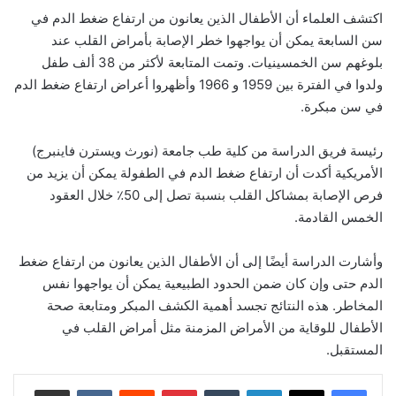
اكتشف العلماء أن الأطفال الذين يعانون من ارتفاع ضغط الدم في
سن السابعة يمكن أن يواجهوا خطر الإصابة بأمراض القلب عند
بلوغهم سن الخمسينيات. وتمت المتابعة لأكثر من 38 ألف طفل
ولدوا في الفترة بين 1959 و 1966 وأظهروا أعراض ارتفاع ضغط الدم
في سن مبكرة.
رئيسة فريق الدراسة من كلية طب جامعة (نورث ويسترن فاينبرج)
الأمريكية أكدت أن ارتفاع ضغط الدم في الطفولة يمكن أن يزيد من
فرص الإصابة بمشاكل القلب بنسبة تصل إلى 50٪ خلال العقود
الخمس القادمة.
وأشارت الدراسة أيضًا إلى أن الأطفال الذين يعانون من ارتفاع ضغط
الدم حتى وإن كان ضمن الحدود الطبيعية يمكن أن يواجهوا نفس
المخاطر. هذه النتائج تجسد أهمية الكشف المبكر ومتابعة صحة
الأطفال للوقاية من الأمراض المزمنة مثل أمراض القلب في
المستقبل.
لينكدإن
‏Tumblr
بينتيريست
‏Reddit
‏VKontakte
مشاركة عبر البريد