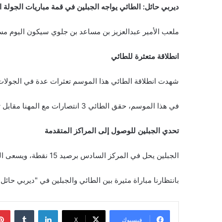
ديربي حائل: الطائي يواجه الجبلين في قمة مباريات الجولة 
ملعب الأمير عبدالعزيز بن مساعد بن جلوي سيكون اليوم مسرح
انطلاقة متعثرة للطائي
شهدت انطلاقة الطائي هذا الموسم تعثرات عدة في الجولات ال
في هذا الموسم، حقق الطائي 3 انتصارات مع المهنا مقابل تعادلين وهزيمتين، ويحتل المركز العاشر في جدول الترتيب برصيد 11 نقطة.
تحدي الجبلين للوصول إلى المراكز المتقدمة
الجبلين يحل في المركز السادس برصيد 15 نقطة، ويسعى المدرب البرتغالي ريكاردو تشيو لتحقيق الانتصار في "ديربي حائل" ليقترب أكثر من المراكز الكبيرة في جدول الترتيب.
بانتظارنا مباراة مثيرة بين الطائي والجبلين في "ديربي حا
لينكدإن
‏Tumblr
فيسبوك
‫X