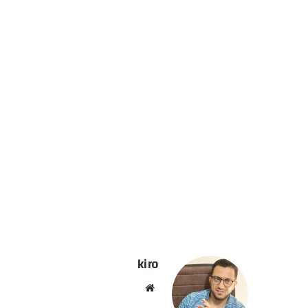
kiro
موق
ع